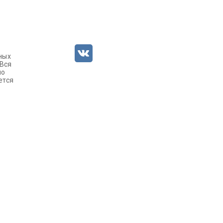
ных
 Вся
но
ется