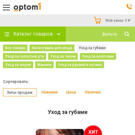
Мой заказ:
0
₽
Каталог товаров
фильтр
Все товары
Аксессуары для ухода
Уход за губами
Уход за полостью рта
Уход за телом
Уход за волосами
Уход за лицом
Макияж
Уход за руками и ногами
Сортировать:
Новинки
Цена
Наличие
Хиты продаж
Уход за губами