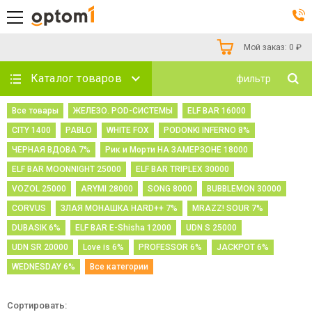
Мой заказ:
0
₽
Каталог товаров
фильтр
Все товары
ЖЕЛЕЗО. POD-СИСТЕМЫ
ELF BAR 16000
CITY 1400
PABLO
WHITE FOX
PODONKI INFERNO 8%
ЧЕРНАЯ ВДОВА 7%
Рик и Морти НА ЗАМЕРЗОНЕ 18000
ELF BAR MOONNIGHT 25000
ELF BAR TRIPLEX 30000
VOZOL 25000
ARYMI 28000
SONG 8000
BUBBLEMON 30000
CORVUS
ЗЛАЯ МОНАШКА HARD++ 7%
MRAZZ! SOUR 7%
DUBASIK 6%
ELF BAR E-Shisha 12000
UDN S 25000
UDN SR 20000
Love is 6%
PROFESSOR 6%
JACKPOT 6%
WEDNESDAY 6%
Все категории
Сортировать: