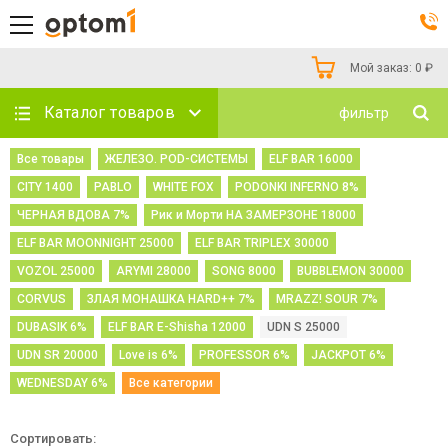
Мой заказ:
0
₽
Каталог товаров
фильтр
Все товары
ЖЕЛЕЗО. POD-СИСТЕМЫ
ELF BAR 16000
CITY 1400
PABLO
WHITE FOX
PODONKI INFERNO 8%
ЧЕРНАЯ ВДОВА 7%
Рик и Морти НА ЗАМЕРЗОНЕ 18000
ELF BAR MOONNIGHT 25000
ELF BAR TRIPLEX 30000
VOZOL 25000
ARYMI 28000
SONG 8000
BUBBLEMON 30000
CORVUS
ЗЛАЯ МОНАШКА HARD++ 7%
MRAZZ! SOUR 7%
DUBASIK 6%
ELF BAR E-Shisha 12000
UDN S 25000
UDN SR 20000
Love is 6%
PROFESSOR 6%
JACKPOT 6%
WEDNESDAY 6%
Все категории
Сортировать: