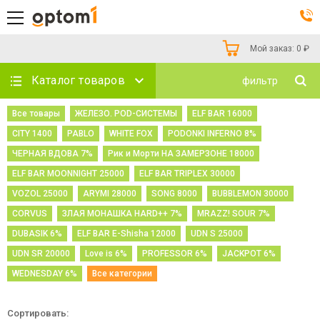
Мой заказ:
0
₽
Каталог товаров
фильтр
Все товары
ЖЕЛЕЗО. POD-СИСТЕМЫ
ELF BAR 16000
CITY 1400
PABLO
WHITE FOX
PODONKI INFERNO 8%
ЧЕРНАЯ ВДОВА 7%
Рик и Морти НА ЗАМЕРЗОНЕ 18000
ELF BAR MOONNIGHT 25000
ELF BAR TRIPLEX 30000
VOZOL 25000
ARYMI 28000
SONG 8000
BUBBLEMON 30000
CORVUS
ЗЛАЯ МОНАШКА HARD++ 7%
MRAZZ! SOUR 7%
DUBASIK 6%
ELF BAR E-Shisha 12000
UDN S 25000
UDN SR 20000
Love is 6%
PROFESSOR 6%
JACKPOT 6%
WEDNESDAY 6%
Все категории
Сортировать: