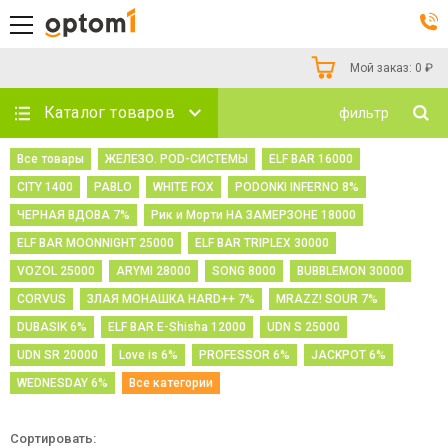
Мой заказ:
0
₽
Каталог товаров
фильтр
Все товары
ЖЕЛЕЗО. POD-СИСТЕМЫ
ELF BAR 16000
CITY 1400
PABLO
WHITE FOX
PODONKI INFERNO 8%
ЧЕРНАЯ ВДОВА 7%
Рик и Морти НА ЗАМЕРЗОНЕ 18000
ELF BAR MOONNIGHT 25000
ELF BAR TRIPLEX 30000
VOZOL 25000
ARYMI 28000
SONG 8000
BUBBLEMON 30000
CORVUS
ЗЛАЯ МОНАШКА HARD++ 7%
MRAZZ! SOUR 7%
DUBASIK 6%
ELF BAR E-Shisha 12000
UDN S 25000
UDN SR 20000
Love is 6%
PROFESSOR 6%
JACKPOT 6%
WEDNESDAY 6%
Все категории
Сортировать: