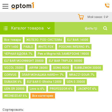
Мой заказ:
0
₽
Каталог товаров
фильтр
Все товары
ЖЕЛЕЗО. POD-СИСТЕМЫ
ELF BAR 16000
CITY 1400
PABLO
WHITE FOX
PODONKI INFERNO 8%
ЧЕРНАЯ ВДОВА 7%
Рик и Морти НА ЗАМЕРЗОНЕ 18000
ELF BAR MOONNIGHT 25000
ELF BAR TRIPLEX 30000
VOZOL 25000
ARYMI 28000
SONG 8000
BUBBLEMON 30000
CORVUS
ЗЛАЯ МОНАШКА HARD++ 7%
MRAZZ! SOUR 7%
DUBASIK 6%
ELF BAR E-Shisha 12000
UDN S 25000
UDN SR 20000
Love is 6%
PROFESSOR 6%
JACKPOT 6%
WEDNESDAY 6%
Все категории
Сортировать: