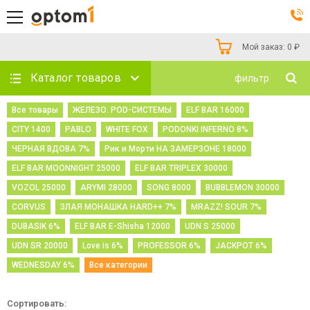
Мой заказ:
0
₽
Каталог товаров
фильтр
Все товары
ЖЕЛЕЗО. POD-СИСТЕМЫ
ELF BAR 16000
CITY 1400
PABLO
WHITE FOX
PODONKI INFERNO 8%
ЧЕРНАЯ ВДОВА 7%
Рик и Морти НА ЗАМЕРЗОНЕ 18000
ELF BAR MOONNIGHT 25000
ELF BAR TRIPLEX 30000
VOZOL 25000
ARYMI 28000
SONG 8000
BUBBLEMON 30000
CORVUS
ЗЛАЯ МОНАШКА HARD++ 7%
MRAZZ! SOUR 7%
DUBASIK 6%
ELF BAR E-Shisha 12000
UDN S 25000
UDN SR 20000
Love is 6%
PROFESSOR 6%
JACKPOT 6%
WEDNESDAY 6%
Все категории
Сортировать: