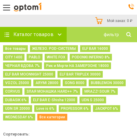
Мой заказ:
0
₽
Каталог товаров
фильтр
Все товары
ЖЕЛЕЗО. POD-СИСТЕМЫ
ELF BAR 16000
CITY 1400
PABLO
WHITE FOX
PODONKI INFERNO 8%
ЧЕРНАЯ ВДОВА 7%
Рик и Морти НА ЗАМЕРЗОНЕ 18000
ELF BAR MOONNIGHT 25000
ELF BAR TRIPLEX 30000
VOZOL 25000
ARYMI 28000
SONG 8000
BUBBLEMON 30000
CORVUS
ЗЛАЯ МОНАШКА HARD++ 7%
MRAZZ! SOUR 7%
DUBASIK 6%
ELF BAR E-Shisha 12000
UDN S 25000
UDN SR 20000
Love is 6%
PROFESSOR 6%
JACKPOT 6%
WEDNESDAY 6%
Все категории
Сортировать: