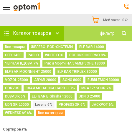
Мой заказ:
0
₽
Каталог товаров
фильтр
Все товары
ЖЕЛЕЗО. POD-СИСТЕМЫ
ELF BAR 16000
CITY 1400
PABLO
WHITE FOX
PODONKI INFERNO 8%
ЧЕРНАЯ ВДОВА 7%
Рик и Морти НА ЗАМЕРЗОНЕ 18000
ELF BAR MOONNIGHT 25000
ELF BAR TRIPLEX 30000
VOZOL 25000
ARYMI 28000
SONG 8000
BUBBLEMON 30000
CORVUS
ЗЛАЯ МОНАШКА HARD++ 7%
MRAZZ! SOUR 7%
DUBASIK 6%
ELF BAR E-Shisha 12000
UDN S 25000
UDN SR 20000
Love is 6%
PROFESSOR 6%
JACKPOT 6%
WEDNESDAY 6%
Все категории
Сортировать: