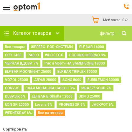
Мой заказ:
0
₽
Каталог товаров
фильтр
Все товары
ЖЕЛЕЗО. POD-СИСТЕМЫ
ELF BAR 16000
CITY 1400
PABLO
WHITE FOX
PODONKI INFERNO 8%
ЧЕРНАЯ ВДОВА 7%
Рик и Морти НА ЗАМЕРЗОНЕ 18000
ELF BAR MOONNIGHT 25000
ELF BAR TRIPLEX 30000
VOZOL 25000
ARYMI 28000
SONG 8000
BUBBLEMON 30000
CORVUS
ЗЛАЯ МОНАШКА HARD++ 7%
MRAZZ! SOUR 7%
DUBASIK 6%
ELF BAR E-Shisha 12000
UDN S 25000
UDN SR 20000
Love is 6%
PROFESSOR 6%
JACKPOT 6%
WEDNESDAY 6%
Все категории
Сортировать: