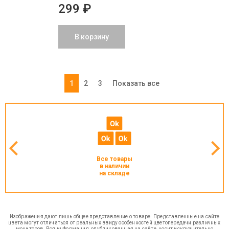
299 ₽
В корзину
1
2
3
Показать все
Все товары
в наличии
на складе
Изображения дают лишь общее представление о товаре. Представленные на сайте
цвета могут отличаться от реальных ввиду особенностей цветопередачи различных
мониторов. Вся информация, опубликованная на сайте, носит исключительно