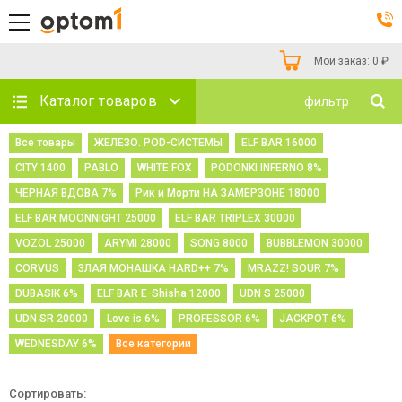
Мой заказ:
0
₽
Каталог товаров
фильтр
Все товары
ЖЕЛЕЗО. POD-СИСТЕМЫ
ELF BAR 16000
CITY 1400
PABLO
WHITE FOX
PODONKI INFERNO 8%
ЧЕРНАЯ ВДОВА 7%
Рик и Морти НА ЗАМЕРЗОНЕ 18000
ELF BAR MOONNIGHT 25000
ELF BAR TRIPLEX 30000
VOZOL 25000
ARYMI 28000
SONG 8000
BUBBLEMON 30000
CORVUS
ЗЛАЯ МОНАШКА HARD++ 7%
MRAZZ! SOUR 7%
DUBASIK 6%
ELF BAR E-Shisha 12000
UDN S 25000
UDN SR 20000
Love is 6%
PROFESSOR 6%
JACKPOT 6%
WEDNESDAY 6%
Все категории
Сортировать: