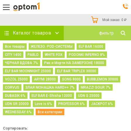
Мой заказ:
0
₽
Каталог товаров
фильтр
Все товары
ЖЕЛЕЗО. POD-СИСТЕМЫ
ELF BAR 16000
CITY 1400
PABLO
WHITE FOX
PODONKI INFERNO 8%
ЧЕРНАЯ ВДОВА 7%
Рик и Морти НА ЗАМЕРЗОНЕ 18000
ELF BAR MOONNIGHT 25000
ELF BAR TRIPLEX 30000
VOZOL 25000
ARYMI 28000
SONG 8000
BUBBLEMON 30000
CORVUS
ЗЛАЯ МОНАШКА HARD++ 7%
MRAZZ! SOUR 7%
DUBASIK 6%
ELF BAR E-Shisha 12000
UDN S 25000
UDN SR 20000
Love is 6%
PROFESSOR 6%
JACKPOT 6%
WEDNESDAY 6%
Все категории
Сортировать: