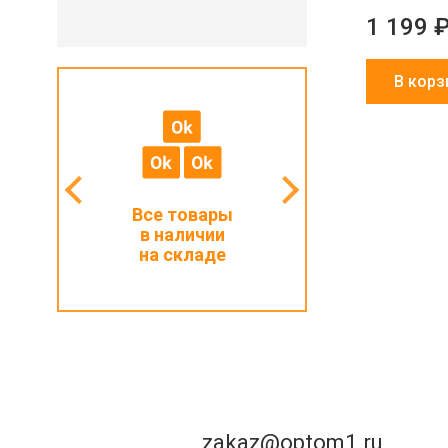
1 199 
В корз
мальный
Все товары
Работаем с ИП
з 1000 ₽
в наличии
и физлицами
на складе
zakaz@optom1.ru