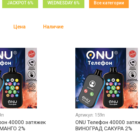
JACKPOT 6%
WEDNESDAY 6%
Все категории
Цена
Наличие
9п
Артикул: 159п
фон 40000 затяжек
ONU Телефон 40000 затя
МАНГО 2%
ВИНОГРАД САКУРА 2%