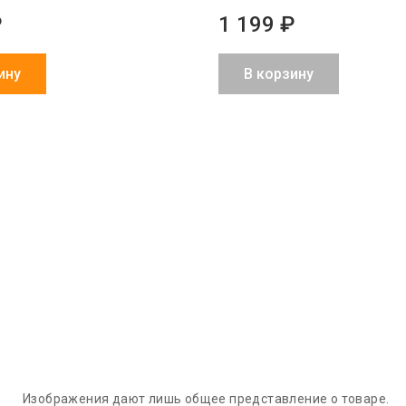
₽
1 199 ₽
ину
В корзину
Обмен брака
Агрессивно
Более 1500
за наш счет
низкие цены
партнеров в 
и СНГ
Изображения дают лишь общее представление о товаре.