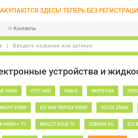
АКУПАЮТСЯ ЗДЕСЬ! ТЕПЕРЬ БЕЗ РЕГИСТРАЦИ
Контакты
ектронные устройства и жидко
AR 16000
CITY 1400
PABLO
WHITE FOX
PODO
NIGHT 25000
ELF BAR TRIPLEX 30000
VOZOL 25000
 HARD++ 7%
MRAZZ! SOUR 7%
DUBASIK 6%
ELF 