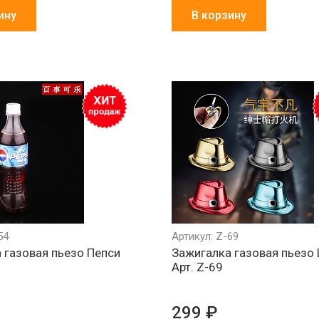
ину
В корзину
54
Артикул: Z-69
 газовая пьезо Пепси
Зажигалка газовая пьезо
Арт. Z-69
299 ₽