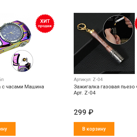
6п
Артикул: Z-04
 c часами Машина
Зажигалка газовая пьезо
Арт. Z-04
299 ₽
ину
В корзину