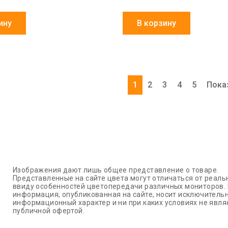
ину
В корзину
1
2
3
4
5
Пока
Изображения дают лишь общее представление о товаре.
Представленные на сайте цвета могут отличаться от реаль
ввиду особенностей цветопередачи различных мониторов.
информация, опубликованная на сайте, носит исключитель
информационный характер и ни при каких условиях не явля
публичной офертой.