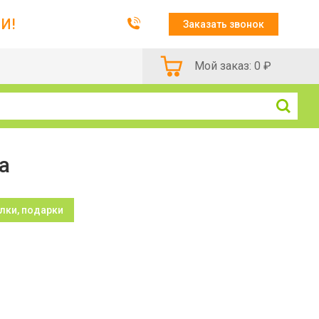
И!
Заказать звонок
Мой заказ:
0
₽
а
лки, подарки