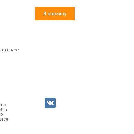
В корзину
зать все
ных
 Вся
но
ется