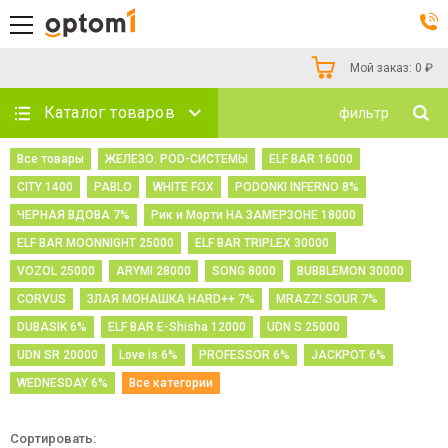
Мой заказ:
0
₽
Каталог товаров
фильтр
Все товары
ЖЕЛЕЗО. POD-СИСТЕМЫ
ELF BAR 16000
CITY 1400
PABLO
WHITE FOX
PODONKI INFERNO 8%
ЧЕРНАЯ ВДОВА 7%
Рик и Морти НА ЗАМЕРЗОНЕ 18000
ELF BAR MOONNIGHT 25000
ELF BAR TRIPLEX 30000
VOZOL 25000
ARYMI 28000
SONG 8000
BUBBLEMON 30000
CORVUS
ЗЛАЯ МОНАШКА HARD++ 7%
MRAZZ! SOUR 7%
DUBASIK 6%
ELF BAR E-Shisha 12000
UDN S 25000
UDN SR 20000
Love is 6%
PROFESSOR 6%
JACKPOT 6%
WEDNESDAY 6%
Все категории
Сортировать: