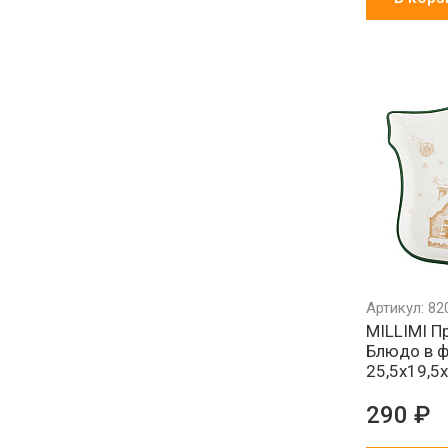
Артикул: 82
MILLIMI П
Блюдо в 
25,5х19,5
290 ₽