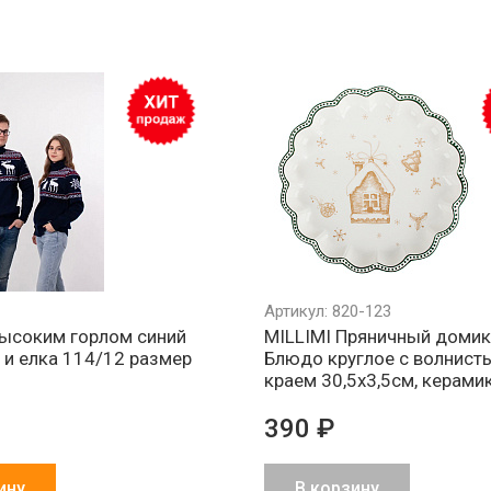
Обмен брака
Агрессивно
Более 1500
за наш счет
низкие цены
партнеров в 
и СНГ
Артикул: 820-123
высоким горлом синий
MILLIMI Пряничный доми
 и елка 114/12 размер
Блюдо круглое с волнист
краем 30,5х3,5см, керами
390 ₽
ину
В корзину