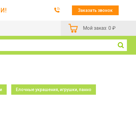
И!
Заказать звонок
Мой заказ:
0
₽
и
Елочные украшения, игрушки, панно