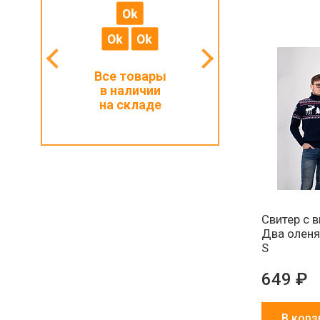
мальный
Все товары
Работаем с ИП
з 1000 ₽
в наличии
и физлицами
на складе
Свитер с 
Два оленя
S
649 ₽
В корз