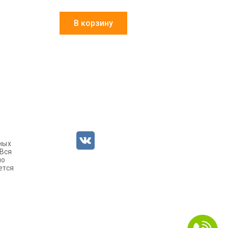
В корзину
ных
 Вся
но
ется