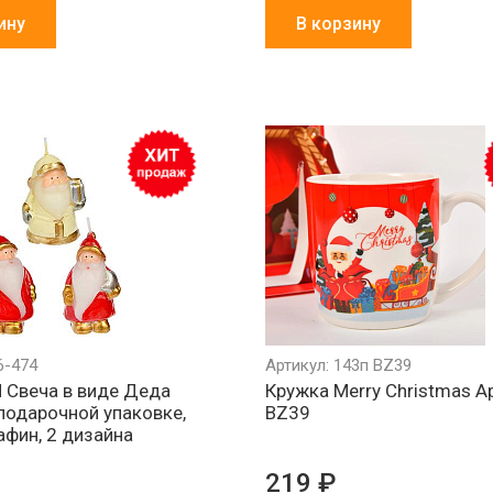
ину
В корзину
6-474
Артикул: 143п BZ39
Свеча в виде Деда
Кружка Merry Christmas Ар
подарочной упаковке,
BZ39
афин, 2 дизайна
219 ₽