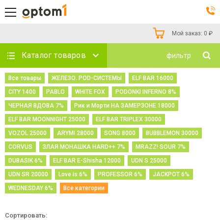
Мой заказ:
0
₽
Каталог товаров
фильтр
Все товары
ЖЕЛЕЗО. POD-СИСТЕМЫ
ELF BAR 16000
CITY 1400
PABLO
WHITE FOX
PODONKI INFERNO 8%
ЧЕРНАЯ ВДОВА 7%
Рик и Морти НА ЗАМЕРЗОНЕ 18000
ELF BAR MOONNIGHT 25000
ELF BAR TRIPLEX 30000
VOZOL 25000
ARYMI 28000
SONG 8000
BUBBLEMON 30000
CORVUS
ЗЛАЯ МОНАШКА HARD++ 7%
MRAZZ! SOUR 7%
DUBASIK 6%
ELF BAR E-Shisha 12000
UDN S 25000
UDN SR 20000
Love is 6%
PROFESSOR 6%
JACKPOT 6%
WEDNESDAY 6%
Все категории
Сортировать: