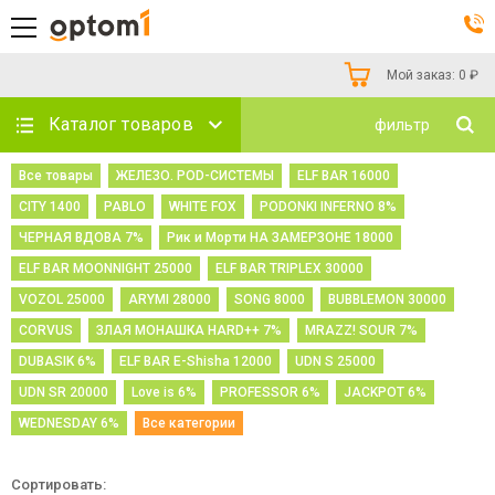
Мой заказ:
0
₽
Каталог товаров
фильтр
Все товары
ЖЕЛЕЗО. POD-СИСТЕМЫ
ELF BAR 16000
CITY 1400
PABLO
WHITE FOX
PODONKI INFERNO 8%
ЧЕРНАЯ ВДОВА 7%
Рик и Морти НА ЗАМЕРЗОНЕ 18000
ELF BAR MOONNIGHT 25000
ELF BAR TRIPLEX 30000
VOZOL 25000
ARYMI 28000
SONG 8000
BUBBLEMON 30000
CORVUS
ЗЛАЯ МОНАШКА HARD++ 7%
MRAZZ! SOUR 7%
DUBASIK 6%
ELF BAR E-Shisha 12000
UDN S 25000
UDN SR 20000
Love is 6%
PROFESSOR 6%
JACKPOT 6%
WEDNESDAY 6%
Все категории
Сортировать: