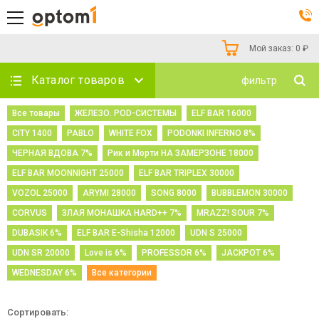
Мой заказ:
0
₽
Каталог товаров
фильтр
Все товары
ЖЕЛЕЗО. POD-СИСТЕМЫ
ELF BAR 16000
CITY 1400
PABLO
WHITE FOX
PODONKI INFERNO 8%
ЧЕРНАЯ ВДОВА 7%
Рик и Морти НА ЗАМЕРЗОНЕ 18000
ELF BAR MOONNIGHT 25000
ELF BAR TRIPLEX 30000
VOZOL 25000
ARYMI 28000
SONG 8000
BUBBLEMON 30000
CORVUS
ЗЛАЯ МОНАШКА HARD++ 7%
MRAZZ! SOUR 7%
DUBASIK 6%
ELF BAR E-Shisha 12000
UDN S 25000
UDN SR 20000
Love is 6%
PROFESSOR 6%
JACKPOT 6%
WEDNESDAY 6%
Все категории
Сортировать: