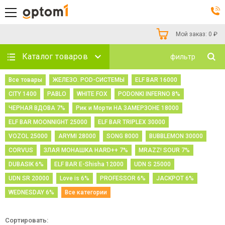
Мой заказ:
0
₽
Каталог товаров
фильтр
Все товары
ЖЕЛЕЗО. POD-СИСТЕМЫ
ELF BAR 16000
CITY 1400
PABLO
WHITE FOX
PODONKI INFERNO 8%
ЧЕРНАЯ ВДОВА 7%
Рик и Морти НА ЗАМЕРЗОНЕ 18000
ELF BAR MOONNIGHT 25000
ELF BAR TRIPLEX 30000
VOZOL 25000
ARYMI 28000
SONG 8000
BUBBLEMON 30000
CORVUS
ЗЛАЯ МОНАШКА HARD++ 7%
MRAZZ! SOUR 7%
DUBASIK 6%
ELF BAR E-Shisha 12000
UDN S 25000
UDN SR 20000
Love is 6%
PROFESSOR 6%
JACKPOT 6%
WEDNESDAY 6%
Все категории
Сортировать: