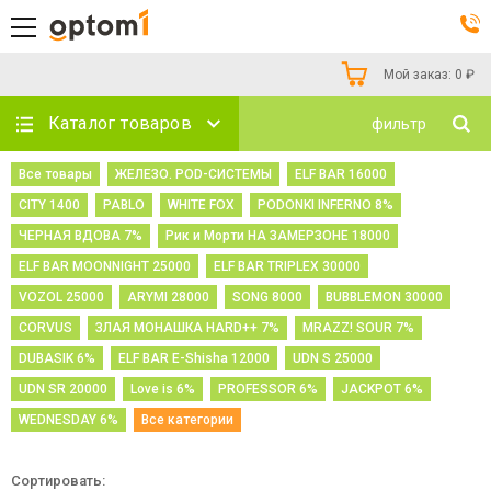
Мой заказ:
0
₽
Каталог товаров
фильтр
Все товары
ЖЕЛЕЗО. POD-СИСТЕМЫ
ELF BAR 16000
CITY 1400
PABLO
WHITE FOX
PODONKI INFERNO 8%
ЧЕРНАЯ ВДОВА 7%
Рик и Морти НА ЗАМЕРЗОНЕ 18000
ELF BAR MOONNIGHT 25000
ELF BAR TRIPLEX 30000
VOZOL 25000
ARYMI 28000
SONG 8000
BUBBLEMON 30000
CORVUS
ЗЛАЯ МОНАШКА HARD++ 7%
MRAZZ! SOUR 7%
DUBASIK 6%
ELF BAR E-Shisha 12000
UDN S 25000
UDN SR 20000
Love is 6%
PROFESSOR 6%
JACKPOT 6%
WEDNESDAY 6%
Все категории
Сортировать: