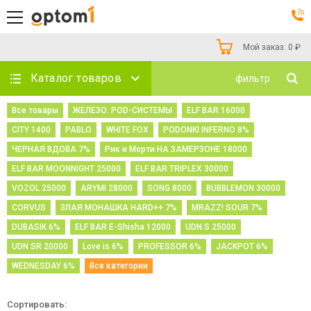
Мой заказ:
0
₽
Каталог товаров
фильтр
Все товары
ЖЕЛЕЗО. POD-СИСТЕМЫ
ELF BAR 16000
CITY 1400
PABLO
WHITE FOX
PODONKI INFERNO 8%
ЧЕРНАЯ ВДОВА 7%
Рик и Морти НА ЗАМЕРЗОНЕ 18000
ELF BAR MOONNIGHT 25000
ELF BAR TRIPLEX 30000
VOZOL 25000
ARYMI 28000
SONG 8000
BUBBLEMON 30000
CORVUS
ЗЛАЯ МОНАШКА HARD++ 7%
MRAZZ! SOUR 7%
DUBASIK 6%
ELF BAR E-Shisha 12000
UDN S 25000
UDN SR 20000
Love is 6%
PROFESSOR 6%
JACKPOT 6%
WEDNESDAY 6%
Все категории
Сортировать: