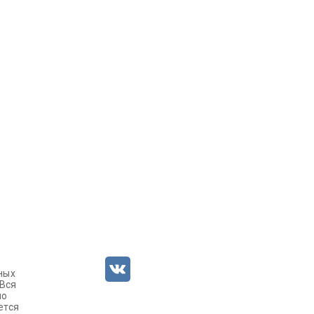
ных
 Вся
но
ется