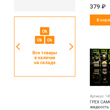
379 ₽
В корз
мальный
Все товары
Работаем с ИП
з 1000 ₽
в наличии
и физлицами
на складе
Артикул: 14
ГРЕХ СА
жидкость