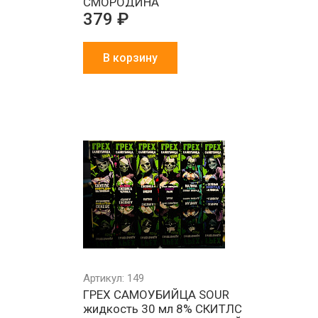
СМОРОДИНА
379 ₽
В корзину
Минимальный
Все товары
Работа
РФ
заказ 1000 ₽
в наличии
и физ
на складе
Артикул: 149
ГРЕХ САМОУБИЙЦА SOUR
жидкость 30 мл 8% СКИТЛС