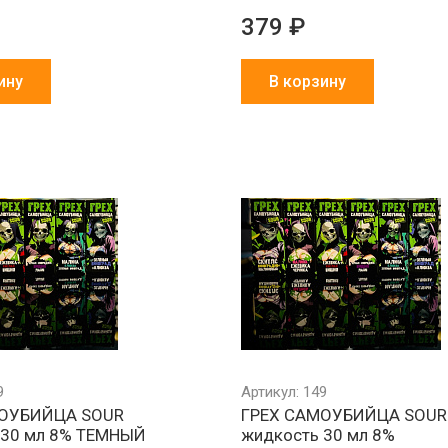
379 ₽
ину
В корзину
Обмен брака
Агрессивно
Более 1500
за наш счет
низкие цены
партнеров в 
и СНГ
9
Артикул: 149
МОУБИЙЦА SOUR
ГРЕХ САМОУБИЙЦА SOUR
 30 мл 8% ТЕМНЫЙ
жидкость 30 мл 8%