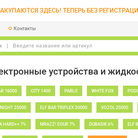
АКУПАЮТСЯ ЗДЕСЬ! ТЕПЕРЬ БЕЗ РЕГИСТРАЦИ
Контакты
ектронные устройства и жидко
AR 16000
CITY 1400
PABLO
WHITE FOX
PODO
NIGHT 25000
ELF BAR TRIPLEX 30000
VOZOL 25000
 HARD++ 7%
MRAZZ! SOUR 7%
DUBASIK 6%
ELF 