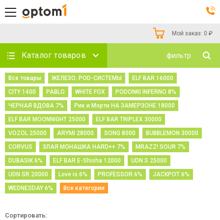
Мой заказ:
0
₽
Каталог товаров
фильтр
Все товары
ЖЕЛЕЗО. POD-СИСТЕМЫ
ELF BAR 16000
CITY 1400
PABLO
WHITE FOX
PODONKI INFERNO 8%
ЧЕРНАЯ ВДОВА 7%
Рик и Морти НА ЗАМЕРЗОНЕ 18000
ELF BAR MOONNIGHT 25000
ELF BAR TRIPLEX 30000
VOZOL 25000
ARYMI 28000
SONG 8000
BUBBLEMON 30000
CORVUS
ЗЛАЯ МОНАШКА HARD++ 7%
MRAZZ! SOUR 7%
DUBASIK 6%
ELF BAR E-Shisha 12000
UDN S 25000
UDN SR 20000
Love is 6%
PROFESSOR 6%
JACKPOT 6%
WEDNESDAY 6%
Все категории
Сортировать: