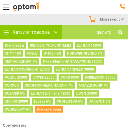
Мой заказ:
0
₽
Каталог товаров
фильтр
Все товары
ЖЕЛЕЗО. POD-СИСТЕМЫ
ELF BAR 16000
CITY 1400
PABLO
WHITE FOX
PODONKI INFERNO 8%
ЧЕРНАЯ ВДОВА 7%
Рик и Морти НА ЗАМЕРЗОНЕ 18000
ELF BAR MOONNIGHT 25000
ELF BAR TRIPLEX 30000
VOZOL 25000
ARYMI 28000
SONG 8000
BUBBLEMON 30000
CORVUS
ЗЛАЯ МОНАШКА HARD++ 7%
MRAZZ! SOUR 7%
DUBASIK 6%
ELF BAR E-Shisha 12000
UDN S 25000
UDN SR 20000
Love is 6%
PROFESSOR 6%
JACKPOT 6%
WEDNESDAY 6%
Все категории
Сортировать: