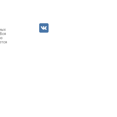
ных
 Вся
но
ется