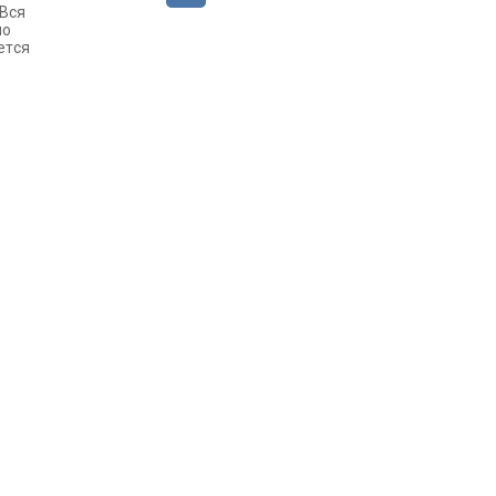
 Вся
но
ется