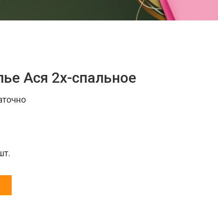
лье Ася 2х-спальное
аточно
шт.