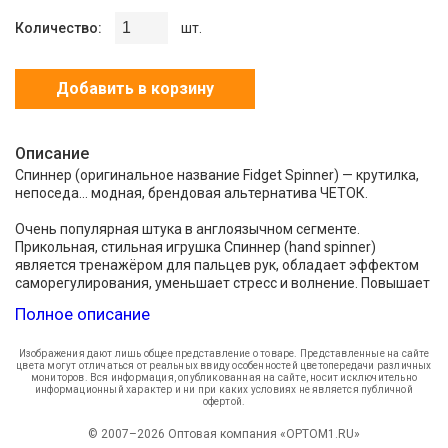
Количество:
шт.
Добавить в корзину
Описание
Спиннер (оригинальное название Fidget Spinner) — крутилка,
непоседа… модная, брендовая альтернатива ЧЕТОК.
Очень популярная штука в англоязычном сегменте.
Прикольная, стильная игрушка Спиннер (hand spinner)
является тренажёром для пальцев рук, обладает эффектом
саморегулирования, уменьшает стресс и волнение. Повышает
тактильную чувствительность и развивает мелкую моторику
Полное описание
пальцев рук, что в свою очередь способствует концентрации
внимания, развитию интеллектуальных способностей и
укреплению памяти. Эта уникальная вертушка способна
Изображения дают лишь общее представление о товаре. Представленные на сайте
цвета могут отличаться от реальных ввиду особенностей цветопередачи различных
заменить эффект вредных привычек, таких как курение,
мониторов. Вся информация, опубликованная на сайте, носит исключительно
неосмысленное постукивание пальцами и повторяющиеся
информационный характер и ни при каких условиях не является публичной
офертой.
движения рук. Для успешного начала эксплуатации
необходимо всего лишь зажать между большим и
© 2007–2026 Оптовая компания «OPTOM1.RU»
указательным пальцем средний подшипник и крутануть