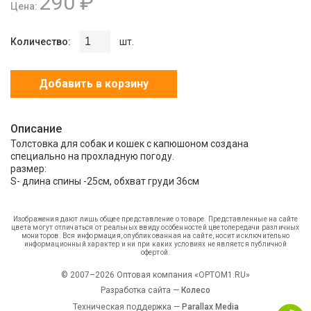
290 ₽
Цена:
Количество:
шт.
Добавить в корзину
Описание
Толстовка для собак и кошек с капюшоном создана
специально на прохладную погоду.
размер:
S- длина спины -25см, обхват груди 36см
Изображения дают лишь общее представление о товаре. Представленные на сайте
цвета могут отличаться от реальных ввиду особенностей цветопередачи различных
мониторов. Вся информация, опубликованная на сайте, носит исключительно
информационный характер и ни при каких условиях не является публичной
офертой.
© 2007–2026 Оптовая компания «OPTOM1.RU»
Разработка сайта —
Колесо
Техническая поддержка —
Parallax Media