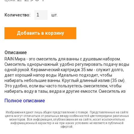
Количество:
шт.
Добавить в корзину
Описание
RAIN Мира - это смеситель для ванны с душевым набором.
Смеситель однорычажный: удобно регулировать подачу воды
одной рукой. Керамический картридж 35 мм - служит долго,
дает хороший напор воды. Идеально подходит, чтобы
набирать небольшие ванны. Круглый длинный излив (35 см).
Это удобно, если вы часто пользуетесь смесителем, чтобы
набирать воду в тазы, ведра и другие емкости. Смеситель из
латуни: не ржавеет и не выделяет вредных веществ, не
Полное описание
боится перепадов температуры воды. Душ с переключением
режимов работы. Крепится на стену. Держатель и крепеж в
комплекте. Покрытие смесителя и душа хром-никелевое -
Изображения дают лишь общее представление о товаре. Представленные на сайте
цвета могут отличаться от реальных ввиду особенностей цветопередачи различных
устойчивое к ржавчине и долговечное.
мониторов. Вся информация, опубликованная на сайте, носит исключительно
информационный характер и ни при каких условиях не является публичной
офертой.