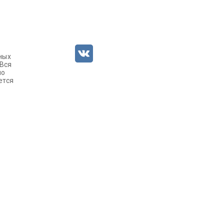
ных
 Вся
но
ется